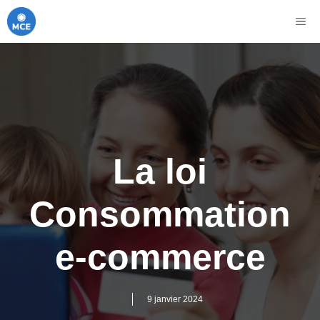
Aller
ME
au
contenu
La loi
Consommation
e-commerce
9 janvier 2024